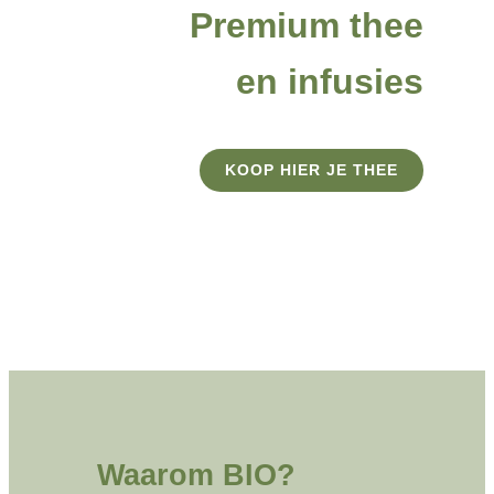
Premium thee
Cadeau
en infusies
Thee proeven
KOOP HIER JE THEE
Alles over thee
Over ons
Bedrijfsaccount aan
Waarom BIO?