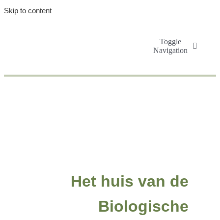
Skip to content
Toggle
Navigation
Zoeken naar:
EEva_Bio_Thee
DAAvid
2025-02-27T14:37:51+01:00
Winkelwagen
Account
Het huis van de
Biologische
Alle Theeproducten